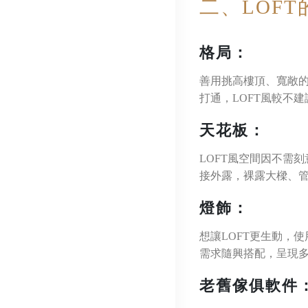
二、LOF
格局：
善用挑高樓頂、寬敞
打通，LOFT風較不
天花板：
LOFT風空間因不需
接外露，裸露大樑、
燈飾：
想讓LOFT更生動，
需求隨興搭配，呈現
老舊傢俱軟件