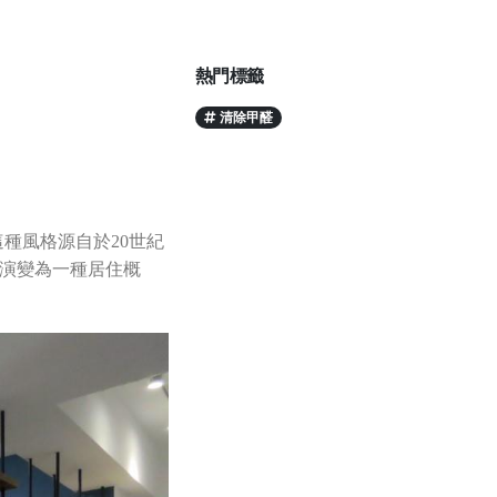
熱門標籤
清除甲醛
這種風格源自於20世紀
漸演變為一種居住概