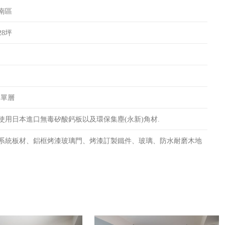
南區
8坪
-單層
使用日本進口無毒矽酸鈣板以及環保集塵(永新)角材.
系統板材、鋁框烤漆玻璃門、烤漆訂製鐵件、玻璃、防水耐磨木地